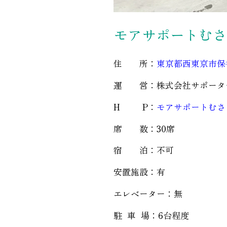
モアサポートむさ
住 所：
東京都西東京市保谷町
運 営：株式会社サポータ
H P：
モアサポートむさ
席 数：30席
宿 泊：不可
安置施設：有
エレベーター：無
駐 車 場：6台程度