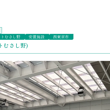
ートむさし野
安置施設
西東京市
トむさし野)